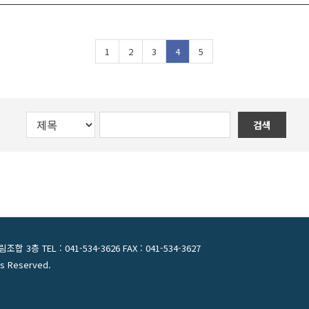
1
2
3
4
5
검색
층 TEL : 041-534-3626 FAX : 041-534-3627
hts Reserved.