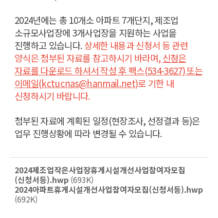
2024
년에는 총
10
개소 아파트
7
개단지
,
제조업
소규모사업장에
3
개사업장을 지원하는 사업을
진행하고 있습니다
.
상세한 내용과 신청서 등 관련
양식은 첨부된 자료를 참고하시기 바라며
,
신청은
자료를 다운로드 하셔서 작성 후 팩스
(534-3627)
또는
이메일
(kctucnas@hanmail.net)
로 기한 내
신청하시기 바랍니다
.
첨부된 자료에 계획된 일정
(
현장조사
,
선정결과 등
)
은
업무 진행상황에 따라 변경될 수 있습니다
.
2024제조업작은사업장휴게시설개선사업참여자모집
(신청서등).hwp
(693K)
2024아파트휴게시설개선사업참여자모집(신청서등).hwp
(692K)