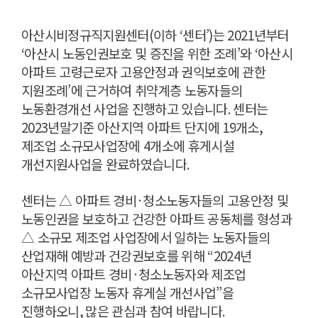
아산시비정규직지원센터
(
이하
‘
센터
’)
는
2021
년부터
‘
아산시 노동인권보호 및 증진을 위한 조례
’
와
‘
아산시
아파트 고령근로자 고용안정과 권익보호에 관한
지원조례
’
에 근거하여 취약계층 노동자들의
노동환경개선 사업을 진행하고 있습니다
.
센터는
2023
년말기준 아산지역 아파트 단지에
19
개소
,
제조업 소규모사업장에
4
개소에 휴게시설
개선지원사업을 완료하였습니다
.
센터는
△
아파트 경비
·
청소노동자들의 고용안정 및
노동인권을 보호하고 건강한 아파트 공동체를 형성과
△
소규모 제조업 사업장에서 일하는 노동자들의
산업재해 예방과 건강권보호를 위해
“2024
년
아산지역 아파트 경비
·
청소노동자와 제조업
소규모사업장 노동자 휴게실 개선사업
”
을
진행하오니
,
많은 관심과 참여 바랍니다
.