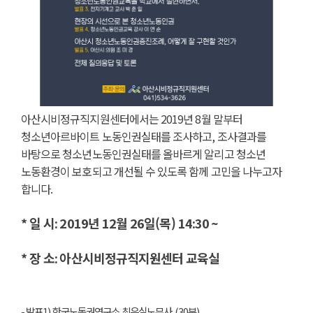
아산시비정규직지원센터에서는
2019
년
8
월 말부터
청소년아르바이트 노동인권실태를 조사하고
,
조사결과를
바탕으로 청소년노동인권실태를 올바르게 알리고 청소년
노동환경이 보호되고 개선될 수 있도록 함께 고민을 나누고자
합니다
.
* 일 시
: 2019
년
12
월
26
일(목)
14:30 ~
* 장 소
:
아산시비정규직지원센터 교육실
-
발표
1)
한국노동권연구소 최은실노무사
(30
분
)