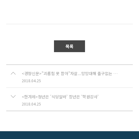
목록
<경향신문>"괴롭힘 못 참아"자살...망망대해 출구없는 '승선 대체복무'
2018.04.25
<한겨레>청년은 '식당알바' 장년은 '학원강사'
2018.04.25