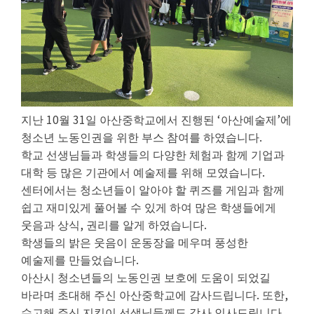
10
31
‘
’
지난
월
일 아산중학교에서 진행된
아산예술제
에
.
청소년 노동인권을 위한 부스 참여를 하였습니다
학교 선생님들과 학생들의 다양한 체험과 함께 기업과
.
대학 등 많은 기관에서 예술제를 위해 모였습니다
센터에서는 청소년들이 알아야 할 퀴즈를 게임과 함께
쉽고 재미있게 풀어볼 수 있게 하여 많은 학생들에게
,
.
웃음과 상식
권리를 알게 하였습니다
학생들의 밝은 웃음이 운동장을 메우며 풍성한
.
예술제를 만들었습니다
아산시 청소년들의 노동인권 보호에 도움이 되었길
.
,
바라며 초대해 주신 아산중학교에 감사드립니다
또한
.
수고해 주신 지킴이 선생님들께도 감사 인사드립니다