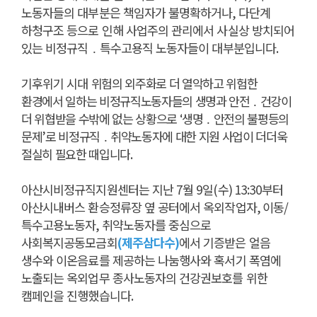
노동자들의 대부분은 책임자가 불명확하거나
,
다단계
하청구조 등으로 인해 사업주의 관리에서 사실상 방치되어
있는 비정규직
․
특수고용직 노동자들이 대부분입니다
.
기후위기 시대
위험의 외주화로 더 열악하고 위험한
환경에서 일하는 비정규직노동자들의 생명과 안전
․
건강이
더 위협받을 수밖에 없는 상황으로
‘
생명
․
안전의 불평등의
문제
’
로 비정규직
․
취약노동자에 대한 지원 사업이 더더욱
절실히 필요한 때입니다
.
아산시비정규직지원센터는 지난
7
월
9
일
(
수
) 13:30
부터
아산시내버스 환승정류장 옆 공터에서 옥외작업자
,
이동
/
특수고용노동자
,
취약노동자를 중심으로
사회복지공동모금회
(제주
삼다수
)
에서 기증받은 얼음
생수와 이온음료를 제공하는 나눔행사와 혹서기 폭염에
노출되는 옥외업무 종사노동자의 건강권보호를 위한
캠페인을 진행했습니다
.